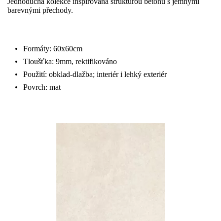
Jednoduchá kolekce inspirovaná strukturou betonu s jemnými
barevnými přechody.
Formáty: 60x60cm
Tloušťka: 9mm, rektifikováno
Použití: obklad-dlažba; interiér i lehký exteriér
Povrch: mat