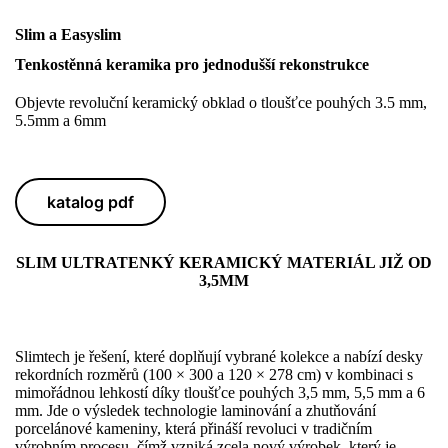
Slim a Easyslim
Tenkostěnná keramika pro jednodušší rekonstrukce
Objevte revoluční keramický obklad o tloušťce pouhých 3.5 mm,
5.5mm a 6mm
katalog pdf
SLIM ULTRATENKÝ KERAMICKÝ MATERIÁL JIŽ OD
3,5MM
Slimtech je řešení, které doplňují vybrané kolekce a nabízí desky
rekordních rozměrů (100 × 300 a 120 × 278 cm) v kombinaci s
mimořádnou lehkostí díky tloušťce pouhých 3,5 mm, 5,5 mm a 6
mm. Jde o výsledek technologie laminování a zhutňování
porcelánové kameniny, která přináší revoluci v tradičním
výrobním procesu, čímž vzniká zcela nový výrobek, který je