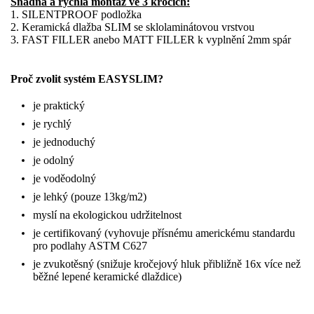
Snadná a rychlá montáž ve 3 krocích:
1. SILENTPROOF podložka
2. Keramická dlažba SLIM se sklolaminátovou vrstvou
3. FAST FILLER anebo MATT FILLER k vyplnění 2mm spár
Proč zvolit systém EASYSLIM?
je praktický
je rychlý
je jednoduchý
je odolný
je voděodolný
je lehký (pouze 13kg/m2)
myslí na ekologickou udržitelnost
je certifikovaný (vyhovuje přísnému americkému standardu
pro podlahy ASTM C627
je zvukotěsný (snižuje kročejový hluk přibližně 16x více než
běžné lepené keramické dlaždice)