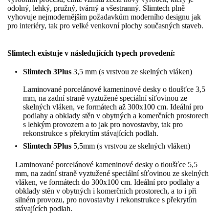
odolný, lehký, pružný, tvárný a všestranný. Slimtech plně
vyhovuje nejmodernějším požadavkům moderního designu jak
pro interiéry, tak pro velké venkovní plochy současných staveb.
Slimtech existuje v následujících typech provedení:
Slimtech 3Plus
3,5 mm (s vrstvou ze skelných vláken)
Laminované porcelánové kameninové desky o tloušťce 3,5
mm, na zadní straně vyztužené speciální síťovinou ze
skelných vláken, ve formátech až 300x100 cm. Ideální pro
podlahy a obklady stěn v obytných a komerčních prostorech
s lehkým provozem a to jak pro novostavby, tak pro
rekonstrukce s překrytím stávajících podlah.
Slimtech 5Plus
5,5mm (s vrstvou ze skelných vláken)
Laminované porcelánové kameninové desky o tloušťce 5,5
mm, na zadní straně vyztužené speciální síťovinou ze skelných
vláken, ve formátech do 300x100 cm. Ideální pro podlahy a
obklady stěn v obytných i komerčních prostorech, a to i při
silném provozu, pro novostavby i rekonstrukce s překrytím
stávajících podlah.