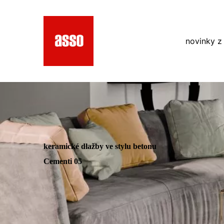
novinky z
keramické dlažby ve stylu betonu
Cementi 05