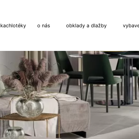
 kachlotéky
o nás
obklady a dlažby
vybave