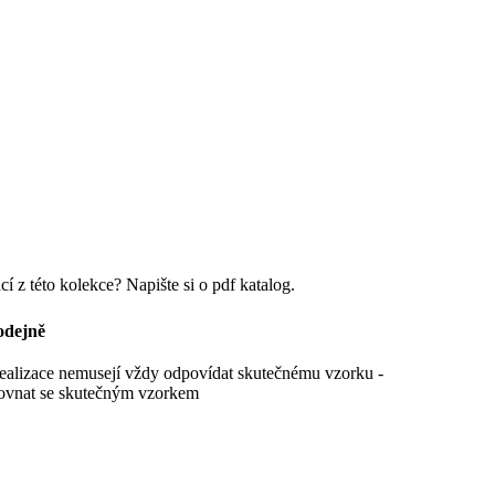
cí z této kolekce? Napište si o pdf katalog.
odejně
realizace nemusejí vždy odpovídat skutečnému vzorku -
ovnat se skutečným vzorkem