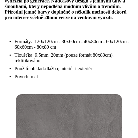
vydržela po generace. Nadčasový design s jemnými tahy a
šmouhami, který nepodléhá módním vlivům a trendům.
Přírodní jemné barvy doplněné o několik možností dekorů
pro interiér včetně 20mm verze na venkovní využití.
Formáty: 120x120cm - 30x60cm - 40x80cm - 60x120cm -
60x60cm - 80x80 cm
Tloušťka: 9.5mm, 20mm (pouze formát 80x80cm),
rektifikováno
Použití: obklad-dlažba; interiér i exteriér
Povrch: mat