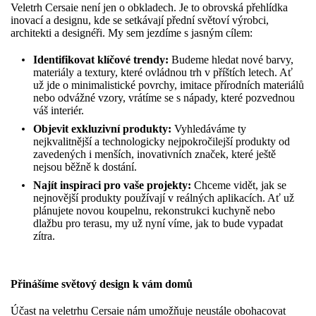
Veletrh Cersaie není jen o obkladech. Je to obrovská přehlídka
inovací a designu, kde se setkávají přední světoví výrobci,
architekti a designéři. My sem jezdíme s jasným cílem:
Identifikovat klíčové trendy:
Budeme hledat nové barvy,
materiály a textury, které ovládnou trh v příštích letech. Ať
už jde o minimalistické povrchy, imitace přírodních materiálů
nebo odvážné vzory, vrátíme se s nápady, které pozvednou
váš interiér.
Objevit exkluzivní produkty:
Vyhledáváme ty
nejkvalitnější a technologicky nejpokročilejší produkty od
zavedených i menších, inovativních značek, které ještě
nejsou běžně k dostání.
Najít inspiraci pro vaše projekty:
Chceme vidět, jak se
nejnovější produkty používají v reálných aplikacích. Ať už
plánujete novou koupelnu, rekonstrukci kuchyně nebo
dlažbu pro terasu, my už nyní víme, jak to bude vypadat
zítra.
Přinášíme světový design k vám domů
Účast na veletrhu Cersaie nám umožňuje neustále obohacovat