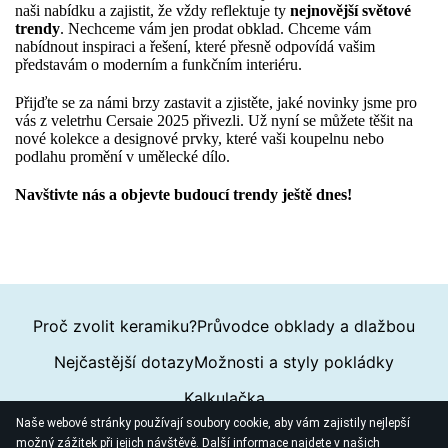
naši nabídku a zajistit, že vždy reflektuje ty
nejnovější světové
trendy
. Nechceme vám jen prodat obklad. Chceme vám
nabídnout inspiraci a řešení, které přesně odpovídá vašim
představám o moderním a funkčním interiéru.
Přijďte se za námi brzy zastavit a zjistěte, jaké novinky jsme pro
vás z veletrhu Cersaie 2025 přivezli. Už nyní se můžete těšit na
nové kolekce a designové prvky, které vaši koupelnu nebo
podlahu promění v umělecké dílo.
Navštivte nás a objevte budoucí trendy ještě dnes!
Proč zvolit keramiku?
Průvodce obklady a dlažbou
Nejčastější dotazy
Možnosti a styly pokládky
Kalkulačka
Naše webové stránky používají soubory cookie, aby vám zajistily nejlepší
možný zážitek při jejich návštěvě. Další informace najdete v našich