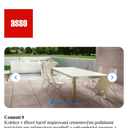
Cementi 9
Kolekce v tělové barvě inspirovaná cementovými podlahami
typickými pro průmyslové prostředí a velkoměstské prostory z