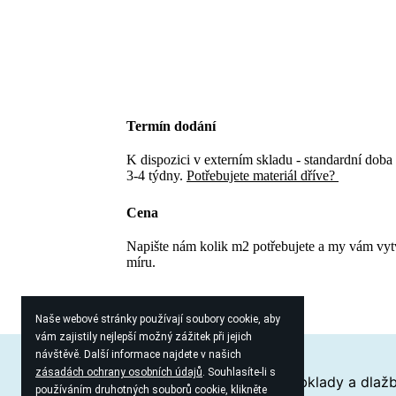
Termín dodání
K dispozici v externím skladu - standardní doba
3-4 týdny.
Potřebujete materiál dříve?
Cena
Napište nám kolik m2 potřebujete a my vám vy
míru.
Naše webové stránky používají soubory cookie, aby
vám zajistily nejlepší možný zážitek při jejich
návštěvě. Další informace najdete v našich
zásadách ochrany osobních údajů
. Souhlasíte-li s
Proč zvolit keramiku?
Průvodce obklady a dlaž
používáním druhotných souborů cookie, klikněte