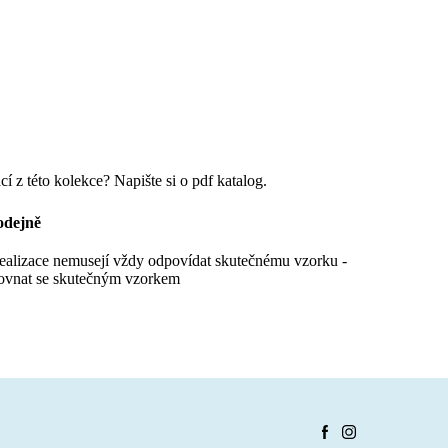
cí z této kolekce? Napište si o pdf katalog.
odejně
realizace nemusejí vždy odpovídat skutečnému vzorku -
ovnat se skutečným vzorkem