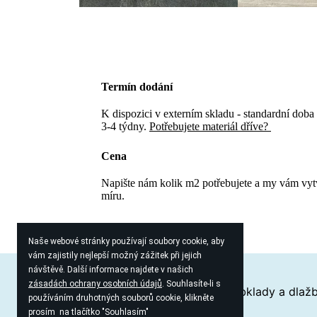
Termín dodání
K dispozici v externím skladu - standardní doba
3-4 týdny.
Potřebujete materiál dříve?
Cena
Napište nám kolik m2 potřebujete a my vám vy
míru.
Naše webové stránky používají soubory cookie, aby
vám zajistily nejlepší možný zážitek při jejich
návštěvě. Další informace najdete v našich
zásadách ochrany osobních údajů
. Souhlasíte-li s
Proč zvolit keramiku?
Průvodce obklady a dlaž
používáním druhotných souborů cookie, klikněte
prosím na tlačítko "Souhlasím"