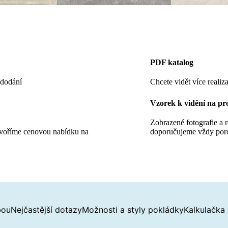
PDF katalog
 dodání
Chcete vidět více realiza
Vzorek k vidění na pr
Zobrazené fotografie a 
tvoříme cenovou nabídku na
doporučujeme vždy por
bou
Nejčastější dotazy
Možnosti a styly pokládky
Kalkulačka