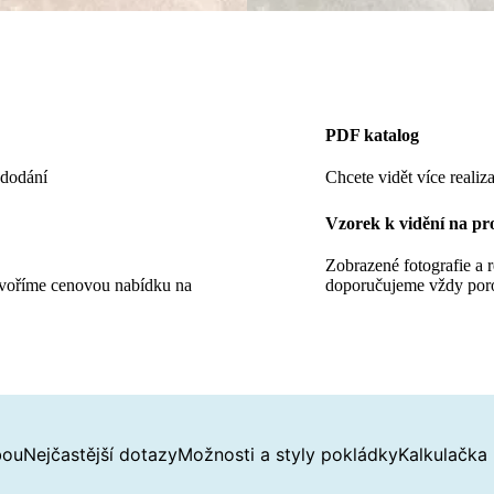
PDF katalog
 dodání
Chcete vidět více realiza
Vzorek k vidění na pr
Zobrazené fotografie a 
tvoříme cenovou nabídku na
doporučujeme vždy por
bou
Nejčastější dotazy
Možnosti a styly pokládky
Kalkulačka