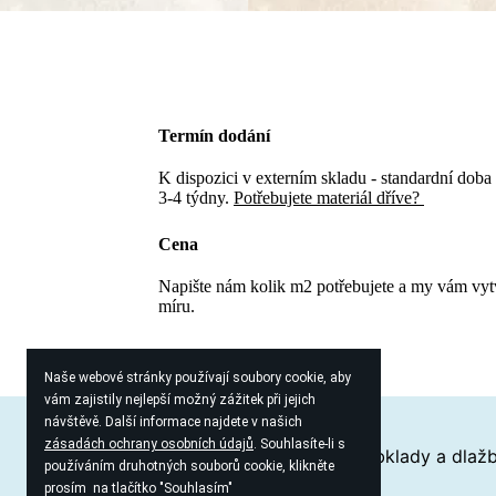
Termín dodání
K dispozici v externím skladu - standardní doba
3-4 týdny.
Potřebujete materiál dříve?
Cena
Napište nám kolik m2 potřebujete a my vám vy
míru.
Naše webové stránky používají soubory cookie, aby
vám zajistily nejlepší možný zážitek při jejich
návštěvě. Další informace najdete v našich
zásadách ochrany osobních údajů
. Souhlasíte-li s
Proč zvolit keramiku?
Průvodce obklady a dlaž
používáním druhotných souborů cookie, klikněte
prosím na tlačítko "Souhlasím"