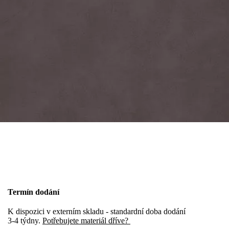
Termín dodání
K dispozici v externím skladu - standardní doba dodání
3-4 týdny.
Potřebujete materiál dříve?