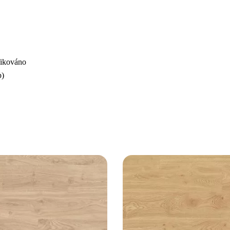
fikováno
p)