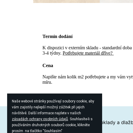
Termín dodání
K dispozici v externím skladu - standardní doba
3-4 týdny.
Potřebujete materiál dříve?
Cena
Napište nám kolik m2 potřebujete a my vám vy
míru.
Naše webové stránky používají soubory cookie, aby
vám zajistily nejlepší možný zážitek při jejich
návštěvě. Další informace najdete v našich
zásadách ochrany osobních údajů
. Souhlasíte-li s
Proč zvolit keramiku?
Průvodce obklady a dlaž
používáním druhotných souborů cookie, klikněte
prosím na tlačítko "Souhlasím"