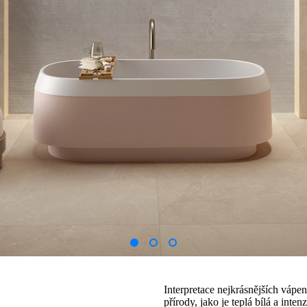
Interpretace nejkrásnějších vápe
přírody, jako je teplá bílá a int