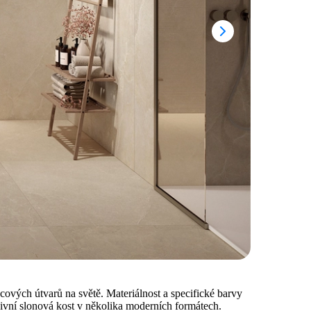
ncových útvarů na světě. Materiálnost a specifické barvy
enzivní slonová kost v několika moderních formátech.