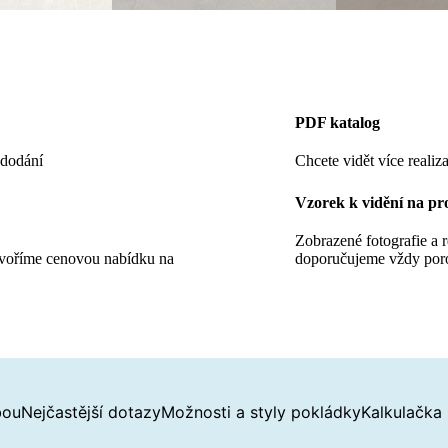
PDF katalog
 dodání
Chcete vidět více realiza
Vzorek k vidění na pr
Zobrazené fotografie a 
tvoříme cenovou nabídku na
doporučujeme vždy por
bou
Nejčastější dotazy
Možnosti a styly pokládky
Kalkulačka