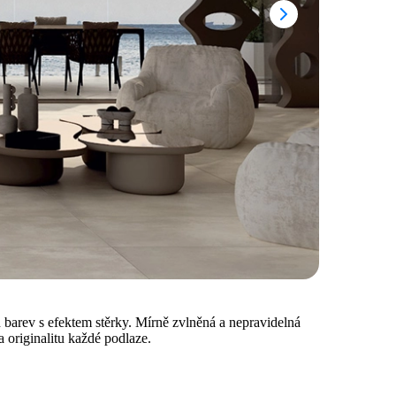
arev s efektem stěrky. Mírně zvlněná a nepravidelná
 originalitu každé podlaze.