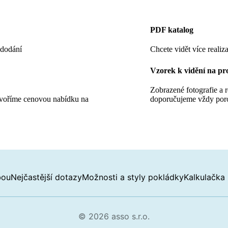
PDF katalog
 dodání
Chcete vidět více realiza
Vzorek k vidění na pr
Zobrazené fotografie a 
tvoříme cenovou nabídku na
doporučujeme vždy por
bou
Nejčastější dotazy
Možnosti a styly pokládky
Kalkulačka
© 2026
asso s.r.o.