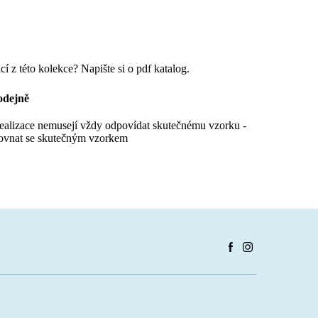
cí z této kolekce? Napište si o pdf katalog.
odejně
realizace nemusejí vždy odpovídat skutečnému vzorku -
ovnat se skutečným vzorkem