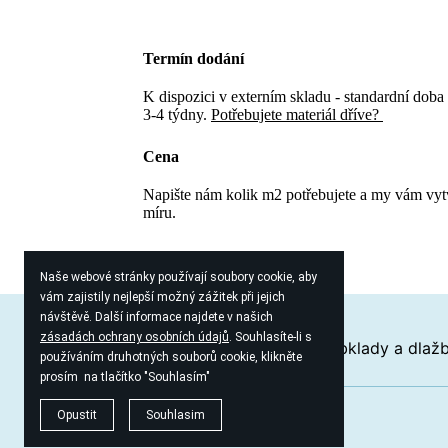
Termín dodání
K dispozici v externím skladu - standardní doba
3-4 týdny.
Potřebujete materiál dříve?
Cena
Napište nám kolik m2 potřebujete a my vám vy
míru.
Naše webové stránky používají soubory cookie, aby
vám zajistily nejlepší možný zážitek při jejich
návštěvě. Další informace najdete v našich
zásadách ochrany osobních údajů
. Souhlasíte-li s
Proč zvolit keramiku?
Průvodce obklady a dlaž
používáním druhotných souborů cookie, klikněte
prosím na tlačítko "Souhlasím"
Opustit
Souhlasim