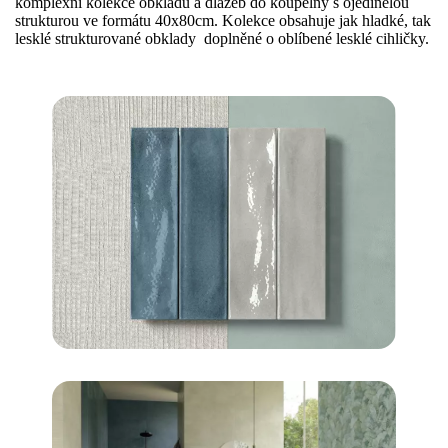
komplexní kolekce obkladů a dlažeb do koupelny s ojedinělou
strukturou ve formátu 40x80cm. Kolekce obsahuje jak hladké, tak
lesklé strukturované obklady doplněné o oblíbené lesklé cihličky.